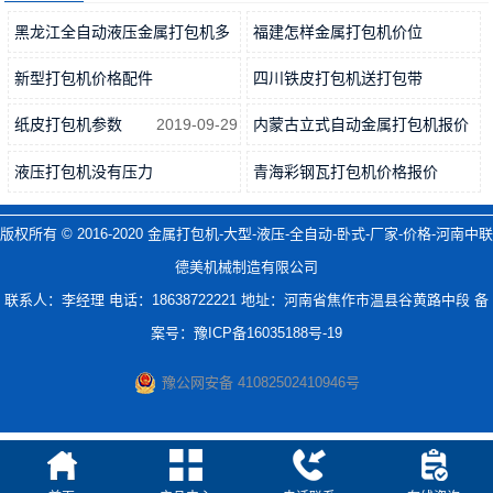
黑龙江全自动液压金属打包机多
福建怎样金属打包机价位
少钱…
2019-06-21
2019-05-14
新型打包机价格配件
四川铁皮打包机送打包带
2019-08-28
2019-04-09
纸皮打包机参数
2019-09-29
内蒙古立式自动金属打包机报价
2019-05-22
液压打包机没有压力
青海彩钢瓦打包机价格报价
2019-11-01
2019-04-09
版权所有 © 2016-2020
金属打包机-大型-液压-全自动-卧式-厂家-价格-河南中联
德美机械制造有限公司
联系人：李经理 电话：18638722221 地址：河南省焦作市温县谷黄路中段 备
案号：
豫ICP备16035188号-19
豫公网安备 41082502410946号