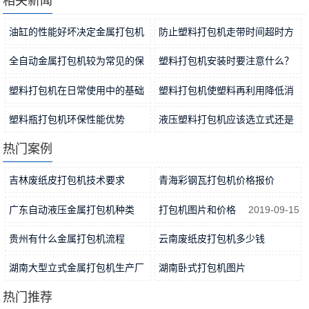
相关新闻
油缸的性能好坏决定金属打包机
防止塑料打包机走带时间超时方
稳定…
2021-11-15
法分…
2021-11-12
全自动金属打包机较为常见的保
塑料打包机安装时要注意什么？
养方…
2021-11-09
2021-11-06
塑料打包机在日常使用中的基础
塑料打包机使塑料再利用降低消
工作…
2021-11-04
耗
2021-11-01
塑料瓶打包机环保性能优势
液压塑料打包机应该选立式还是
2021-10-31
卧式…
2021-10-29
热门案例
吉林废纸皮打包机技术要求
青海彩钢瓦打包机价格报价
2019-04-22
2019-04-09
广东自动液压金属打包机种类
打包机图片和价格
2019-09-15
2019-06-14
贵州有什么金属打包机流程
云南废纸皮打包机多少钱
2019-05-05
2019-04-22
湖南大型立式金属打包机生产厂
湖南卧式打包机图片
家
2019-06-14
2019-04-09
热门推荐